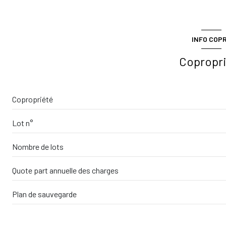
ascenseur
INFO COP
cave
Copropr
Copropriété
Lot n°
Nombre de lots
Quote part annuelle des charges
Plan de sauvegarde