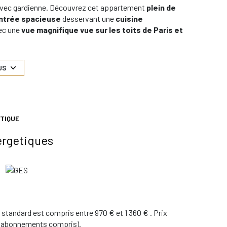
 avec gardienne. Découvrez cet appartement
plein de
ntrée spacieuse
desservant une
cuisine
ec une
vue magnifique vue sur les toits de Paris et
gée
... Travaux à prévoir. Un cadre de vie rare dans un
ied-à-terre
, ou
investissement locatif
. Une
cave
ate des
transports
, des
commerces
et du
Bois de
US
t disponibles sur le site
Géorisques
TIQUE
ergetiques
standard est compris entre 970 € et 1 360 € . Prix
3 (abonnements compris).