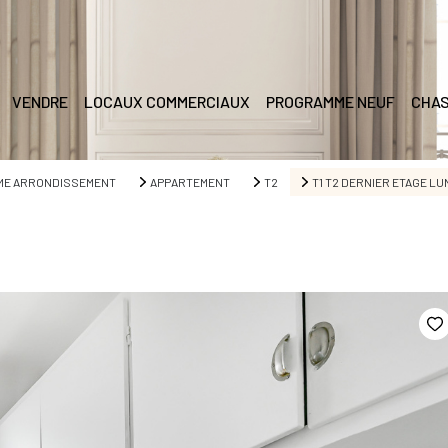
VENDRE
LOCAUX COMMERCIAUX
PROGRAMME NEUF
CHAS
EME ARRONDISSEMENT
APPARTEMENT
T2
T1 T2 DERNIER ETAGE LUM