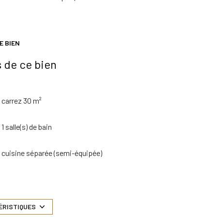
E BIEN
 de ce bien
carrez 30 m²
1 salle(s) de bain
cuisine séparée (semi-équipée)
exposition Sud-Ouest
7 étage(s)
ÉRISTIQUES