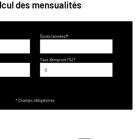
lcul des mensualités
*
Durée (années)*
Taux d'emprunt (%) *
* Champs obligatoires