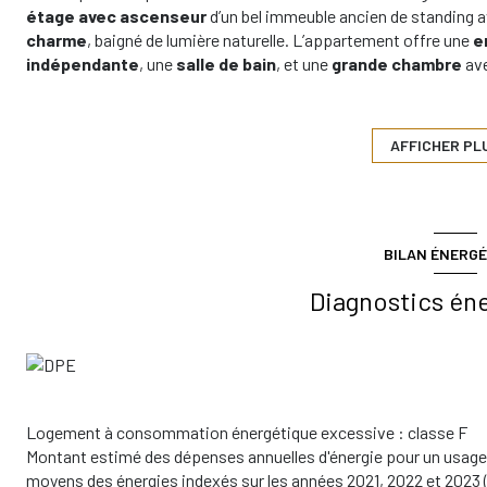
étage avec ascenseur
d’un bel immeuble ancien de standing
charme
, baigné de lumière naturelle. L’appartement offre une
e
indépendante
, une
salle de bain
, et une
grande chambre
av
ses monuments
.
Parquet ancien
,
calme absolu
,
vue déga
quartier vivant et recherché.Parfait en
résidence principale
,
p
complète ce bien. Emplacement privilégié, à proximité immédi
AFFICHER PL
Vincennes
.
Les informations sur les risques auxquels ce bien est exposé son
BILAN ÉNERGÉ
Diagnostics én
Logement à consommation énergétique excessive : classe F
Montant estimé des dépenses annuelles d'énergie pour un usage 
moyens des énergies indexés sur les années 2021, 2022 et 202