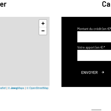
er
Ca
+
Montant du crédit (en €)
−
Votre apport (en €) *
ENVOYER
aflet
|
©
Maps
|
© OpenStreetMap
Jawg