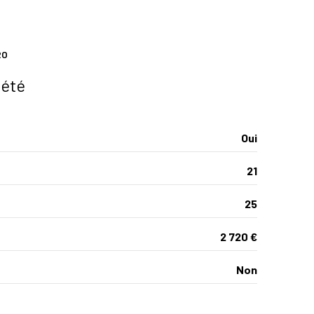
vue Dégagée
RO
interphone
iété
Oui
21
25
2 720 €
Non