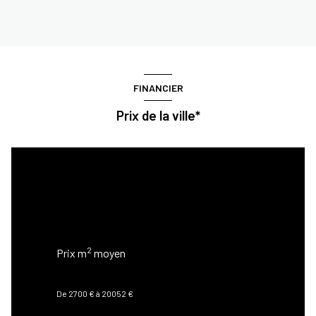
FINANCIER
Prix de la ville*
2
Prix au m
MAISON
2
Prix m
moyen
8744 €
De 2700 € à 20052 €