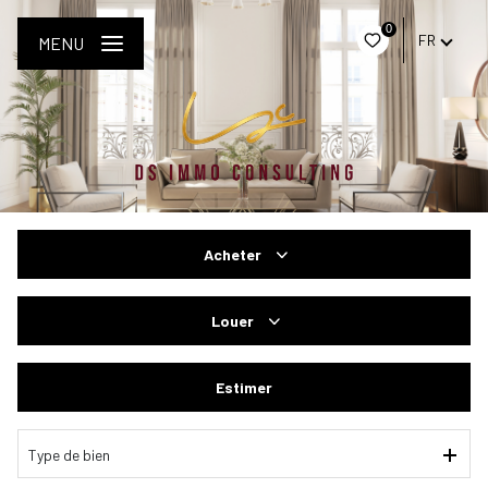
0
FR
MENU
Acheter
De l'ancien
Louer
Du neuf
à l'année
Estimer
De l'immo pro
Type de bien