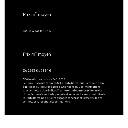
APPARTEMENT
2
Prix m
moyen
13834 €
De 9413 € à 14547 €
COMMERCE & AUTRES
2
Prix m
moyen
4694 €
De 2933 € à 7864 €
*Estimation au mois de Août 2026
Sources : Bases de données de La Boîte Immo, sur un panel de prix
publics calculés sur la base de 496 annonces. Ces informations
sont données à titre indicatif et ne sont ni contractuelles, ni des
offres fermes de vente de produits et services. La responsabilité de
la Boîte Immo ne peut être engagée concernant l'exactitude des
données et le résultat des estimations.