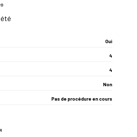
RO
iété
Oui
4
4
Non
Pas de procédure en cours
R