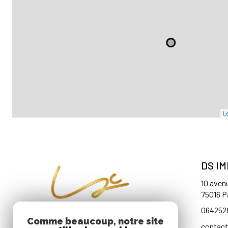
Le
DS I
10 aven
75016
P
064252
Comme beaucoup, notre site
contac