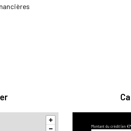
inancières
er
Ca
+
Montant du crédit (en €)
−