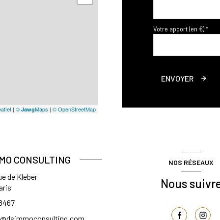
Votre apport (en €) *
ENVOYER
aflet
|
©
Maps
|
© OpenStreetMap
Jawg
MMO CONSULTING
NOS RÉSEAUX
ue de Kleber
Nous suivr
aris
8467
t@dsimmoconsulting.com