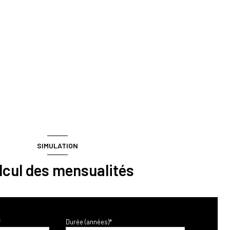
SIMULATION
lcul des mensualités
*
Durée (années)*