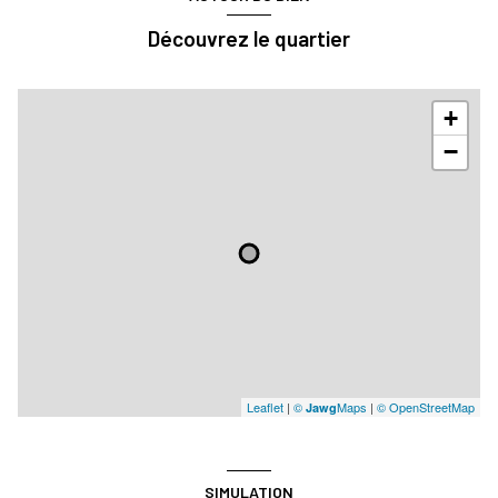
Découvrez le quartier
+
−
Leaflet
|
©
Maps
|
© OpenStreetMap
Jawg
SIMULATION