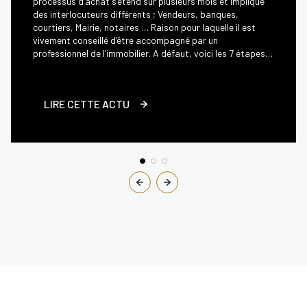
processus d’achat s’étend sur plusieurs mois et implique
des interlocuteurs différents ; Vendeurs, banques,
courtiers, Mairie, notaires … Raison pour laquelle il est
vivement conseillé d’être accompagné par un
professionnel de l’immobilier. A défaut, voici les 7 étapes
clés d’un achat immobilier. Etape 1 : Calculer votre budget
immobilier Avant toute chose, il est primordial de
déterminer votre capacité d’emprunt. Certes il existe de
LIRE CETTE ACTU
nombreux sites de simulation en ligne qui vous donnent
une idée de ce que vous pouvez emprunter ; ceci dit on est
souvent loin de la réalité. Le processus est bien plus
complexe que ça en a l’air. Le mieux c’est de prendre
rendez-vous avec votre banquier. Il aura toutes les cartes
en main pour vérifier votre aptitude à emprunter une
somme sans oublier d’y intégrer le montant des frais de
notaire : en moyenne 2,5 % du prix d’acquisition pour un
logement neuf et 8 % pour l’ancien. N’oubliez pas non plus
les éventuels travaux à entreprendre et le coût du
déménagement ! Etape 2 : La recherche de bien
Maintenant que vous avez une idée plus précise de votre
budget, vous pouvez enfin vous projeter. Tout d’abord,
définissez vos critères de recherches. Souhaitez vous
acheter votre résidence principale ou simplement faire de
l’investissement locatif ? Dans l’ancien ou dans le neuf ?